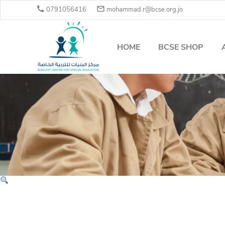


0791056416
mohammad.r@bcse.org.jo
HOME
BCSE SHOP