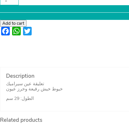
عين
سيراميك
خيوط
خيش
رفيعة
Add to cart
وخرز
Facebook
WhatsApp
Twitter
عيون
quantity
Description
تعليقة عين سيراميك
خيوط خيش رفيعة وخرز عيون
الطول: 29 سم
Related products