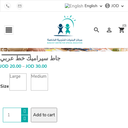
monetization_on
English
JOD
expand_more
expand_more


(0)

search

shopping_cart
جاط سيراميك خط عربي
Price
JOD
20.00
–
JOD
30.00
range:
JOD
Large
Medium
20.00
Size
through
JOD
30.00
جاط
Add to cart
سيراميك
خط
عربي