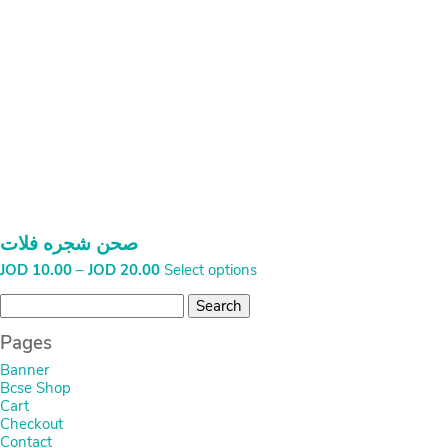
صحن شجره فلات
Price
JOD
10.00
–
JOD
20.00
Select options
range:
Search
JOD
for:
10.00
Pages
through
JOD
Banner
20.00
Bcse Shop
Cart
Checkout
Contact