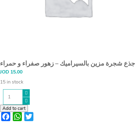
جذع شجرة مزين بالسيراميك – زهور صفراء و حمراء
JOD
15.00
15 in stock
جذع
شجرة
مزين
بالسيراميك
Add to cart
-
Facebook
WhatsApp
Twitter
زهور
صفراء
و
حمراء