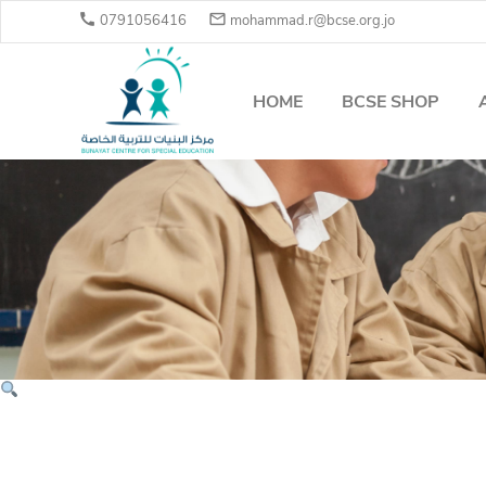


0791056416
mohammad.r@bcse.org.jo
HOME
BCSE SHOP