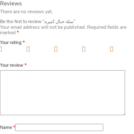
Reviews
There are no reviews yet.
Be the first to review “سلة حبال كبيره”
Your email address will not be published.
Required fields are
marked
*
Your rating
*
1 of 5 stars
2 of 5 stars
3 of 5 stars
4 of 5 stars
5 of 5
stars
Your review
*
Name
*