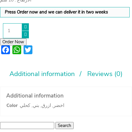
Press Order now and we can deliver it in two weeks
سلة
من
الحبال
quantity
Order Now
Facebook
WhatsApp
Twitter
Additional information
Reviews (0)
Additional information
اخضر, ازرق, بني, كحلي
Color
Search
for: