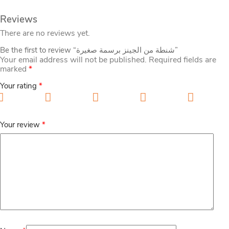
Reviews
There are no reviews yet.
Be the first to review “شنطة من الجينز برسمة صغيرة”
Your email address will not be published.
Required fields are
marked
*
Your rating
*
1 of 5 stars
2 of 5 stars
3 of 5 stars
4 of 5 stars
5 of 5
stars
Your review
*