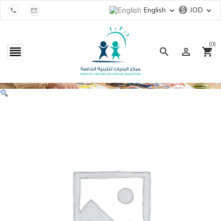
monetization_on
English
JOD
expand_more
expand_more


(0)

search

shopping_cart