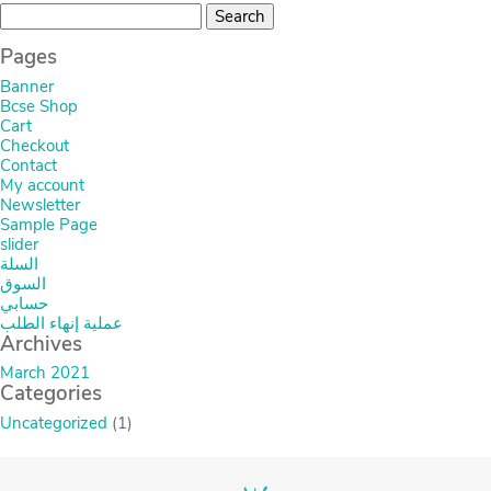
JOD
Search
12.00
for:
Pages
Banner
Bcse Shop
Cart
Checkout
Contact
My account
Newsletter
Sample Page
slider
السلة
السوق
حسابي
عملية إنهاء الطلب
Archives
March 2021
Categories
Uncategorized
(1)